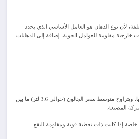
فة، لأن نوع الدهان هو العامل الأساسي الذي يحدد
ات خارجية مقاومة للعوامل الجوية، إضافة إلى الدهانات
تُعد الدهانات البلاستيكية الأكثر استخدامًا في المنازل داخل السعودية نظرًا لسعرها المناسب وسهولة تطبيقها وتنوع ألوانها. ويتراوح متوسط سعر الجالون (حوالي 3.6 لتر) ما بين
 400 ريال للدبة، في حين قد تصل الفئة العالية الجودة إلى 450 – 650 ريال أو أكثر، خاصة إذا كانت ذات تغطية قوية ومقاومة للبقع