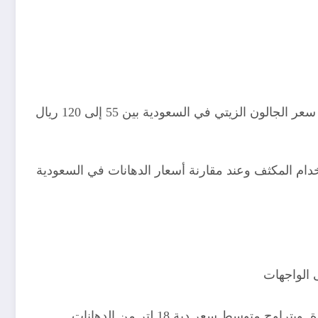
تستخدم الدهانات الزيتية غالبًا للأبواب الحديدية والخشبية والنوافذ والأسطح التي تحتاج إلى صلابة ولمعان أعلى. ويتراوح سعر الجالون الزيتي في السعودية بين 55 إلى 120 ريال
خدام المكثف وعند مقارنة أسعار الدهانات في السعودية
الدهانات الخارجية مصممة لتحمل حرارة الشمس المرتفعة والرطوبة والأمطار، وهي ضرورية في أجواء المملكة المتغيرة. ويتراوح متوسط سعر دبة 18 لتر من الدهانات