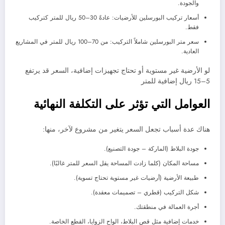
والجودة.
أسعار تركيب البورسلين للأرضيات: عادةً 30–50 ريال للمتر كتركيب
فقط.
سعر متر البورسلين شاملاً التركيب: من 70–100 ريال للمتر في المشاريع
العادية.
لو الأرضية غير مستوية أو تحتاج تجهيزات إضافية، السعر قد يرتفع
5–15 ريال إضافية للمتر
العوامل التي تؤثر على التكلفة النهائية
هناك عدة أسباب تجعل السعر يتغير من مشروع لآخر، منها:
جودة البلاط (الماركة – جودة التصنيع).
مساحة المكان (كلما زادت المساحة يقل السعر للمتر غالبًا).
طبيعة الأرضية (أرضيات غير مستوية تحتاج تسوية).
شكل التركيب (قطري – تصميمات معقدة).
أجرة العمالة في منطقتك.
خدمات إضافية مثل قص البلاط، الواح الزوايا، القطع الخاصة.