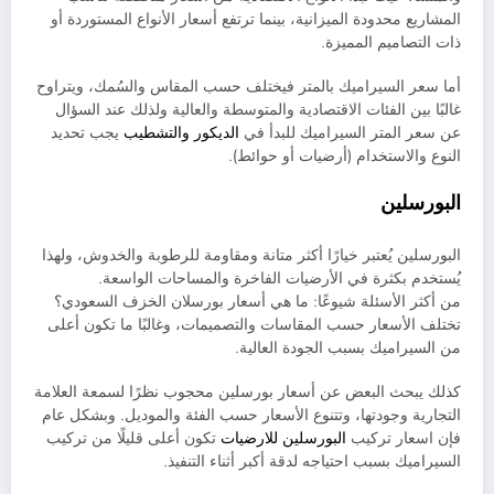
المشاريع محدودة الميزانية، بينما ترتفع أسعار الأنواع المستوردة أو
ذات التصاميم المميزة.
أما سعر السيراميك بالمتر فيختلف حسب المقاس والسُمك، ويتراوح
غالبًا بين الفئات الاقتصادية والمتوسطة والعالية ولذلك عند السؤال
عن سعر المتر السيراميك للبدأ في
الديكور والتشطيب
يجب تحديد
النوع والاستخدام (أرضيات أو حوائط).
البورسلين
البورسلين يُعتبر خيارًا أكثر متانة ومقاومة للرطوبة والخدوش، ولهذا
يُستخدم بكثرة في الأرضيات الفاخرة والمساحات الواسعة.
من أكثر الأسئلة شيوعًا: ما هي أسعار بورسلان الخزف السعودي؟
تختلف الأسعار حسب المقاسات والتصميمات، وغالبًا ما تكون أعلى
من السيراميك بسبب الجودة العالية.
كذلك يبحث البعض عن أسعار بورسلين محجوب نظرًا لسمعة العلامة
التجارية وجودتها، وتتنوع الأسعار حسب الفئة والموديل. وبشكل عام
فإن اسعار تركيب
البورسلين للارضيات
تكون أعلى قليلًا من تركيب
السيراميك بسبب احتياجه لدقة أكبر أثناء التنفيذ.