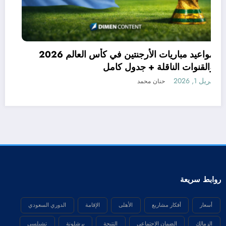
مواعيد مباريات الأرجنتين في كأس العالم 2026
والقنوات الناقلة + جدول كامل
أبريل 1, 2026
حنان محمد
روابط سريعة
أسعار
أفكار مشاريع
الأهلى
الإقامة
الدوري السعودي
الزمالك
الضمان الاجتماعي
النتيجة
برشلونة
تشيلسي