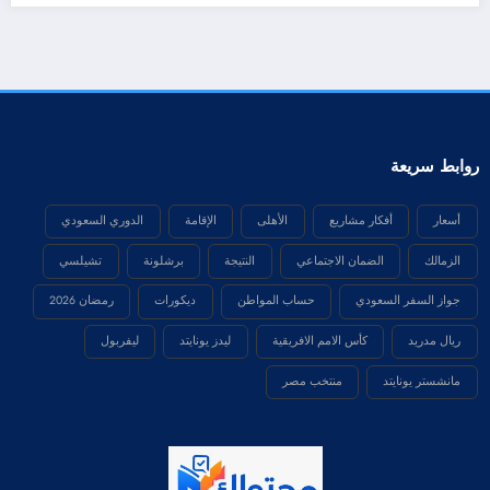
روابط سريعة
أسعار
أفكار مشاريع
الأهلى
الإقامة
الدوري السعودي
الزمالك
الضمان الاجتماعي
النتيجة
برشلونة
تشيلسي
جواز السفر السعودي
حساب المواطن
ديكورات
رمضان 2026
ريال مدريد
كأس الامم الافريقية
ليدز يونايتد
ليفربول
مانشستر يونايتد
منتخب مصر