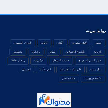
روابط سريعة
أسعار
أفكار مشاريع
الأهلى
الإقامة
الدوري السعودي
الزمالك
الضمان الاجتماعي
النتيجة
برشلونة
تشيلسي
جواز السفر السعودي
حساب المواطن
ديكورات
رمضان 2026
ريال مدريد
كأس الامم الافريقية
ليدز يونايتد
ليفربول
مانشستر يونايتد
منتخب مصر