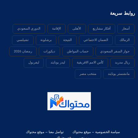
روابط سريعة
أسعار
أفكار مشاريع
الأهلى
الإقامة
الدوري السعودي
الزمالك
الضمان الاجتماعي
النتيجة
برشلونة
تشيلسي
جواز السفر السعودي
حساب المواطن
ديكورات
رمضان 2026
ريال مدريد
كأس الامم الافريقية
ليدز يونايتد
ليفربول
مانشستر يونايتد
منتخب مصر
سياسة الخصوصية – موقع محتواك
تواصل معنا – موقع محتواك
من نحن – موقع محتواك
جميع الحقوق محفوظة لموقع
محتواك
2026 | Powered By
SpiceThemes