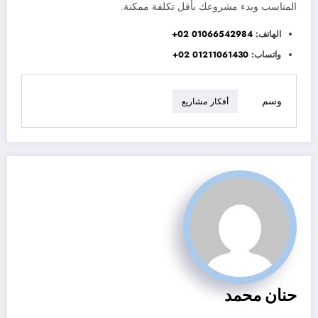
المناسب وبدء مشروعك بأقل تكلفة ممكنة.
الهاتف:
01066542984 02+
واتساب:
01211061430 02+
وسم
أفكار مشاريع
حنان محمد