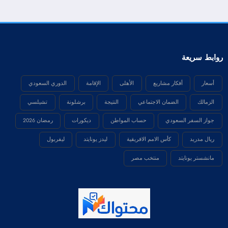
روابط سريعة
أسعار
أفكار مشاريع
الأهلى
الإقامة
الدوري السعودي
الزمالك
الضمان الاجتماعي
النتيجة
برشلونة
تشيلسي
جواز السفر السعودي
حساب المواطن
ديكورات
رمضان 2026
ريال مدريد
كأس الامم الافريقية
ليدز يونايتد
ليفربول
مانشستر يونايتد
منتخب مصر