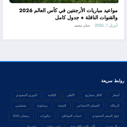
ة رسميًا
ان محمد
والقنوات الناقلة 
أبريل 1, 2026
حنان م
روابط سريعة
أسعار
أفكار مشاريع
الأهلى
الإقامة
الدوري السعودي
الزمالك
الضمان الاجتماعي
النتيجة
برشلونة
تشيلسي
جواز السفر السعودي
حساب المواطن
ديكورات
رمضان 2026
ريال مدريد
كأس الامم الافريقية
ليدز يونايتد
ليفربول
مانشستر يونايتد
منتخب مصر