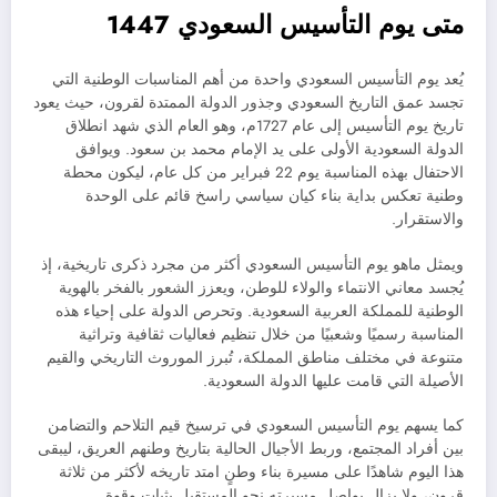
متى يوم التأسيس السعودي 1447
يُعد يوم التأسيس السعودي واحدة من أهم المناسبات الوطنية التي
تجسد عمق التاريخ السعودي وجذور الدولة الممتدة لقرون، حيث يعود
تاريخ يوم التأسيس إلى عام 1727م، وهو العام الذي شهد انطلاق
الدولة السعودية الأولى على يد الإمام محمد بن سعود. ويوافق
الاحتفال بهذه المناسبة يوم 22 فبراير من كل عام، ليكون محطة
وطنية تعكس بداية بناء كيان سياسي راسخ قائم على الوحدة
والاستقرار.
ويمثل ماهو يوم التأسيس السعودي أكثر من مجرد ذكرى تاريخية، إذ
يُجسد معاني الانتماء والولاء للوطن، ويعزز الشعور بالفخر بالهوية
الوطنية للمملكة العربية السعودية. وتحرص الدولة على إحياء هذه
المناسبة رسميًا وشعبيًا من خلال تنظيم فعاليات ثقافية وتراثية
متنوعة في مختلف مناطق المملكة، تُبرز الموروث التاريخي والقيم
الأصيلة التي قامت عليها الدولة السعودية.
كما يسهم يوم التأسيس السعودي في ترسيخ قيم التلاحم والتضامن
بين أفراد المجتمع، وربط الأجيال الحالية بتاريخ وطنهم العريق، ليبقى
هذا اليوم شاهدًا على مسيرة بناء وطنٍ امتد تاريخه لأكثر من ثلاثة
قرون، ولا يزال يواصل مسيرته نحو المستقبل بثبات وقوة.