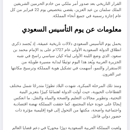
القرار التاريخي بعد صدور أمر ملكي من خادم الحرمين الشريفين
الملك سلمان بن عبد العزيز، يقضي بتخصيص يوم 22 فبراير من كل
عام إجازة رسمية في جميع أنحاء المملكة.
معلومات عن يوم التأسيس السعودي
يحمل يوم التأسيس السعودي دلالات تاريخية عميقة، إذ يُجسد ذكرى
انطلاق الدولة السعودية الأولى عام 1727م على يد الإمام محمد بن
سعود، الذي وضع اللبنة الأولى لبناء كيان سياسي راسخ في شبه
الجزيرة العربية ويُعد هذا اليوم توثيقًا لبداية مسيرة طويلة من
الاستقرار والنمو، أسهمت في تشكيل هوية المملكة وترسيخ مكانتها
عبر القرون.
ومنذ تلك المرحلة المبكرة، شهدت البلاد تطورًا متدرجًا شمل مختلف
القطاعات الحيوية، حيث أولت الدولة اهتمامًا كبيرًا بتعزيز البنية
التحتية، وتطوير مجالات التعليم والصحة والمياه والنقل، ما انعكس
إيجابًا على جودة حياة المجتمع، كما حققت المملكة نهضة اقتصادية
واجتماعية واضحة، مكنتها من التحول إلى قوة إقليمية مؤثرة ذات
حضور دولي فاعل.
ولعبت المملكة العربية السعودية دورًا محوريًا في دعم قضايا العالم