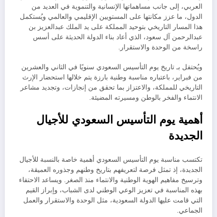
العربي، إلى جانب مساهماتها الإنسانية والتنموية في العديد من
الدول، ما عزز مكانتها على المستويين الإقليمي والعالمي ويُستكمل
هذا المسار التاريخي بتوحيد المملكة على يد الملك عبدالعزيز بن
عبدالرحمن آل سعود، الذي أعاد بناء الدولة الحديثة على أسس
راسخة من الوحدة والاستقرار.
ويُحتفل بـ تاريخ يوم التأسيس السعودي سنويًا في الثاني والعشرين
من فبراير، باعتباره مناسبة وطنية بارزة يتم خلالها استحضار الإرث
التاريخي للمملكة، والاعتزاز بما تحقق من إنجازات، وتجديد مشاعر
الانتماء والفخر بالوطن ومسيرته المضيئة.
أهمية يوم التأسيس السعودي للأجيال
الجديدة
تكتسب مناسبة يوم التأسيس السعودي أهمية خاصة بالنسبة للأجيال
الجديدة، إذ تمثل فرصة لتعريفهم بتاريخ وطنهم وجذوره العميقة،
وترسيخ مفاهيم الهوية الوطنية والانتماء منذ الصغر. ويساعد الاحتفاء
بهذه المناسبة في تعزيز الوعي الوطني لدى الشباب، وإبراز القيم
التي قامت عليها الدولة السعودية، مثل الوحدة والاستقرار والعمل
الجماعي.