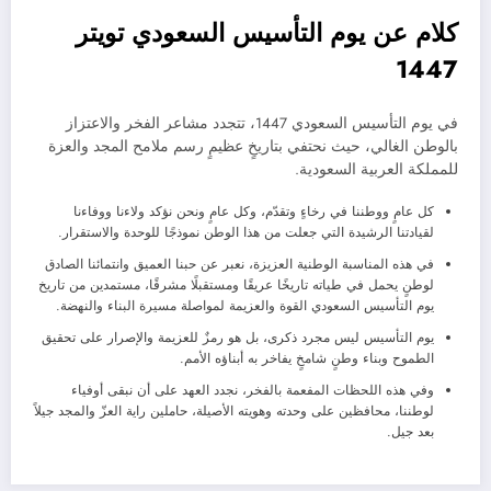
كلام عن يوم التأسيس السعودي تويتر
1447
في يوم التأسيس السعودي 1447، تتجدد مشاعر الفخر والاعتزاز
بالوطن الغالي، حيث نحتفي بتاريخٍ عظيمٍ رسم ملامح المجد والعزة
للمملكة العربية السعودية.
كل عامٍ ووطننا في رخاءٍ وتقدّم، وكل عامٍ ونحن نؤكد ولاءنا ووفاءنا
لقيادتنا الرشيدة التي جعلت من هذا الوطن نموذجًا للوحدة والاستقرار.
في هذه المناسبة الوطنية العزيزة، نعبر عن حبنا العميق وانتمائنا الصادق
لوطنٍ يحمل في طياته تاريخًا عريقًا ومستقبلًا مشرقًا، مستمدين من تاريخ
يوم التأسيس السعودي القوة والعزيمة لمواصلة مسيرة البناء والنهضة.
يوم التأسيس ليس مجرد ذكرى، بل هو رمزٌ للعزيمة والإصرار على تحقيق
الطموح وبناء وطنٍ شامخٍ يفاخر به أبناؤه الأمم.
وفي هذه اللحظات المفعمة بالفخر، نجدد العهد على أن نبقى أوفياء
لوطننا، محافظين على وحدته وهويته الأصيلة، حاملين راية العزّ والمجد جيلاً
بعد جيل.