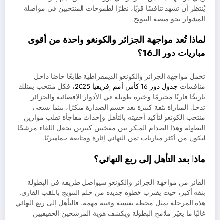
يُنتظر أن تشهد تنافسًا قويًا، نظرًا لطموحات المنتخبين في مواصلة
المشوار نحو منصة التتويج.
لماذا تُعد مواجهة الجزائر والكونغو واحدة من أقوى
مباريات دور الـ16؟
تحمل مواجهة الجزائر والكونغو الديمقراطية طابعًا خاصًا داخل
منافسات
جدول دور 16 كأس أمم إفريقيا 2025
، فكل منتخب يمتلك
تاريخًا قاريًا محترمًا وخبرة طويلة في الأدوار الإقصائية والجزائر
تدخل المباراة بثقة كبيرة بعد حسم الصدارة مبكرًا، بينما يسعى
منتخب الكونغو لتأكيد أحقيته بالتأهل وإحداث مفاجأة تقلب موازين
البطولة وهذا الصدام المبكر بين منتخبين كبيرين يجعل اللقاء مرشحًا
ليكون من أكثر مباريات ثمن النهائي إثارة ومتابعة جماهيريًا.
ماذا بعد التأهل إلى ربع النهائي؟
الفائز من مواجهة الجزائر والكونغو سيواصل طريقه في البطولة
بثقة أكبر، حيث يقترب خطوة جديدة من حلم التتويج باللقب القاري.
هذه المرحلة تمثل محطة نفسية وفنية مهمة، فالتأهل إلى ربع النهائي
غالبًا ما يغيّر ملامح البطولة ويكشف هوية المرشحين الحقيقيين