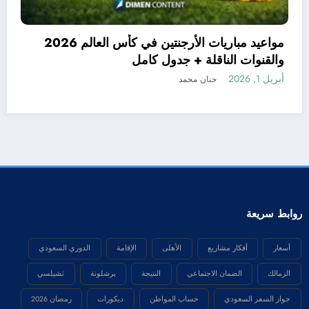
الدول المشاركه في كاس العالم 2026 حتى الآن |
لمتأهلة رسميًا
حنان محمد
والقنوات ال
أبريل 1, 2026
روابط سريعة
أسعار
أفكار مشاريع
الأهلى
الإقامة
الدوري السعودي
الزمالك
الضمان الاجتماعي
النتيجة
برشلونة
تشيلسي
جواز السفر السعودي
حساب المواطن
ديكورات
رمضان 2026
ريال مدريد
كأس الامم الافريقية
ليدز يونايتد
ليفربول