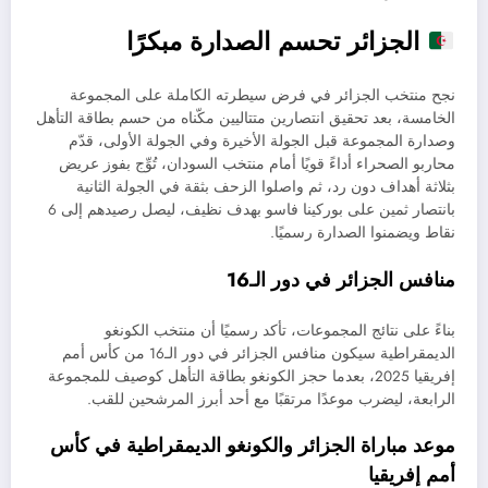
الجزائر تحسم الصدارة مبكرًا
نجح منتخب الجزائر في فرض سيطرته الكاملة على المجموعة
الخامسة، بعد تحقيق انتصارين متتاليين مكّناه من حسم بطاقة التأهل
وصدارة المجموعة قبل الجولة الأخيرة وفي الجولة الأولى، قدّم
محاربو الصحراء أداءً قويًا أمام منتخب السودان، تُوِّج بفوز عريض
بثلاثة أهداف دون رد، ثم واصلوا الزحف بثقة في الجولة الثانية
بانتصار ثمين على بوركينا فاسو بهدف نظيف، ليصل رصيدهم إلى 6
نقاط ويضمنوا الصدارة رسميًا.
منافس الجزائر في دور الـ16
بناءً على نتائج المجموعات، تأكد رسميًا أن منتخب الكونغو
الديمقراطية سيكون منافس الجزائر في دور الـ16 من كأس أمم
إفريقيا 2025، بعدما حجز الكونغو بطاقة التأهل كوصيف للمجموعة
الرابعة، ليضرب موعدًا مرتقبًا مع أحد أبرز المرشحين للقب.
موعد مباراة الجزائر والكونغو الديمقراطية في كأس
أمم إفريقيا