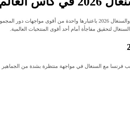
وات الناقلة
يترقب عشاق كرة القدم حول العالم موعد مباراة فرنسا والسنغال 2026 باعتباره
لسنغال لتحقيق مفاجأة أمام أحد أقوى المنتخبات العالمية.