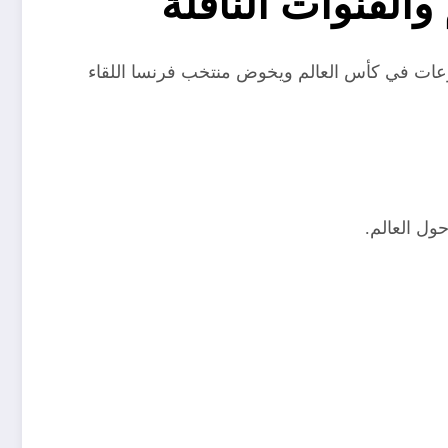
ا واحدة من أقوى مواجهات دور المجموعات في كأس العالم ويخوض منتخب فرنسا اللقاء