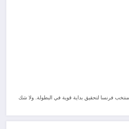
لسنغال واحدة من أقوى مواجهات دور المجموعات في كأس العالم 2026، حيث يسعى منتخب فرنسا لتحقيق بداية قوية في البطولة. ولا شك